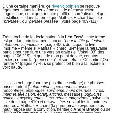
D'une certaine manière, ce
rêve volodinien
se retrouve
également dans le deuxième cas de déconstruction
linguistique, celui qui s'inspire plutôt du surréalisme et qui
cristallise ici dans la forme que Mathias Richard baptise
"
prensée
", ou "
pensée pressée
" (voire page 409-411).
Très proche de la déclamation à la
Léo Ferré
, cette forme
est pourtant primitivement conçue "
pour la tête (la lecture
intérieure, silencieuse
" (page 406), donc pour le livre
imprimé – même si Mathias Richard lui-même la retravaille
parfois pour en faire une version orale (le "Vokal_03" des
pages 106-119), et que, de mon point de vue, certains
textes, comme la "prenssée a" et son refrain "Où sortir ? Où
rentrer ?" (pages 47-48), se prêtent fort bien à la lecture à
voix haute.
Ici, l'assemblage (pour ne pas dire le collage) de phrases
prises partout ("
informations, personnes croisées,
rencontrées, entendues, soi-même, murs des rues, livres,
internet, télévision, écran, articles, messages, publicités,
notices, encyclopédies, films, séries, magazines
", suivant la
liste de la page 410) et retravaillées suivant les techniques
propres à Mathias Richard (la paronomase évoquée plus
haut) repose sur la conviction, héritée d'
André Breton
ou de