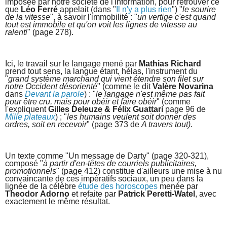
imposée par notre société de l'information, pour retrouver ce
que
Léo Ferré
appelait (dans "
Il n'y a plus rien
") "
le sourire
de la vitesse
", à savoir l'immobilité : "
un vertige c'est quand
tout est immobile et qu'on voit les lignes de vitesse au
ralenti
" (page 278).
Ici, le travail sur le langage mené par
Mathias Richard
prend tout sens, la langue étant, hélas, l'instrument du
"
grand système marchand qui vient étendre son filet sur
notre Occident désorienté
" (comme le dit
Valère Novarina
dans
Devant la parole
) : "
le langage n'est même pas fait
pour être cru, mais pour obéir et faire obéir
" (comme
l'expliquent
Gilles Deleuze & Félix Guattari
page 96 de
Mille plateaux
) ; "
les humains veulent soit donner des
ordres, soit en recevoir
" (page 373 de
A travers tout).
Un texte comme "Un message de Darty" (page 320-321),
composé "
à partir d'en-têtes de courriels publicitaires,
promotionnels
" (page 412) constitue d'ailleurs une mise à nu
convaincante de ces impératifs sociaux, un peu dans la
lignée de la célèbre
étude des horoscopes
menée par
Theodor
Adorno
et refaite par
Patrick Peretti-Watel
, avec
exactement le même résultat.