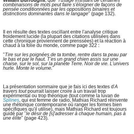
William Burroughs
, que "
l'usage insistant de certaines
combinaisons de mots peut faire s'éloigner de façons de
pensée conditionnées par les oppositions binaires et
distinctions dominantes dans le langage
" (page 132).
Il en résulte des textes oscillant entre l'analyse critique
froidement lucide (la plupart des citations utilisées dans
cette chronique proviennent de prenssées) et la réaction à
chaud à la folie du monde, comme page 322 :
"
Tire sur les poignées de ta tombe, rentre dans ta peau par
le bas et par le haut. T'es un grand chien assis sur une
chaise, sur le sol, sur la planète Terre. Noir de vie. L'univers
hurle. Monte le volume.
"
La présentation sommaire que je fais ici des textes d'
A
travers tout
pourrait laisser croire à un travail trop
expérimental ou trop théorique (tout comme la luvan de
Splines
, qui est femme de radio, Mathias Richard réinvente
une rhétorique contemporaine où ranger les formes bien
spécifiques qu'il utilise), mais Mathias Richard est toujours
guidé par "
le désir de [s]'adresser à chaque humain, pas à
une élite
" (page 423).