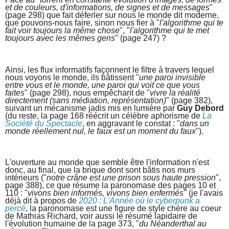
et de couleurs, d'informations, de signes et de messages
"
(page 298) que fait déferler sur nous le monde dit moderne,
que pouvons-nous faire, sinon nous fier à "
l'algorithme qui te
fait voir toujours la même chose
", "
l'algorithme qui te met
toujours avec les mêmes gens
" (page 247) ?
Ainsi, les flux informatifs façonnent le filtre à travers lequel
nous voyons le monde, ils bâtissent "
une paroi invisible
entre vous et le monde, une paroi qui voit ce que vous
faites
" (page 298), nous empêchant de "
vivre la réalité
directement (sans médiation, représentation)
" (page 382),
suivant un mécanisme jadis mis en lumière par
Guy Debord
(du reste, la page 168 réécrit un célèbre aphorisme de
La
Société du Spectacle
, en aggravant le constat : "
dans un
monde réellement nul, le faux est un moment du faux
").
L'ouverture au monde que semble être l'information n'est
donc, au final, que la brique dont sont bâtis nos murs
intérieurs ("
notre crâne est une prison sous haute pression
",
page 388), ce que résume la paronomase des pages 10 et
110 : "
vivons bien informés, vivons bien enfermés"
(je l'avais
déjà dit à propos de
2020 : L'Année où le cyberpunk a
percé
, la paronomase est une figure de style chère au coeur
de Mathias Richard, voir aussi le résumé lapidaire de
l'évolution humaine de la page 373, "
du Néanderthal au