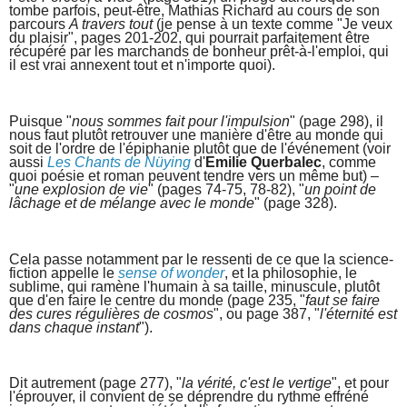
tombe parfois, peut-être, Mathias Richard au cours de son
parcours
A travers tout
(je pense à un texte comme "Je veux
du plaisir", pages 201-202, qui pourrait parfaitement être
récupéré par les marchands de bonheur prêt-à-l'emploi, qui
il est vrai annexent tout et n'importe quoi).
Puisque "
nous sommes fait pour l'impulsion
" (page 298), il
nous faut plutôt retrouver une manière d'être au monde qui
soit de l'ordre de l'épiphanie plutôt que de l'événement (voir
aussi
Les Chants de Nüying
d'
Emilie Querbalec
, comme
quoi poésie et roman peuvent tendre vers un même but) –
"
une explosion de vie
" (pages 74-75, 78-82), "
un point de
lâchage et de mélange avec le monde
" (page 328).
Cela passe notamment par le ressenti de ce que la science-
fiction appelle le
sense of wonder
, et la philosophie, le
sublime, qui ramène l'humain à sa taille, minuscule, plutôt
que d'en faire le centre du monde (page 235, "
faut se faire
des cures régulières de cosmos
", ou page 387, "
l'éternité est
dans chaque instant
").
Dit autrement (page 277), "
la vérité, c'est le vertige
", et pour
l'éprouver, il convient de se déprendre du rythme effréné