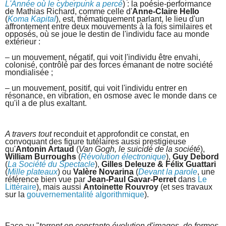
L'Année où le cyberpunk a percé
) : la poésie-performance
de Mathias Richard, comme celle d'
Anne-Claire Hello
(
Koma Kapital
), est, thématiquement parlant, le lieu d'un
affrontement entre deux mouvements à la fois similaires et
opposés, où se joue le destin de l'individu face au monde
extérieur :
– un mouvement, négatif, qui voit l'individu être envahi,
colonisé, contrôlé par des forces émanant de notre société
mondialisée ;
– un mouvement, positif, qui voit l'individu entrer en
résonance, en vibration, en osmose avec le monde dans ce
qu'il a de plus exaltant.
A travers tout
reconduit et approfondit ce constat, en
convoquant des figure tutélaires aussi prestigieuse
qu'
Antonin Artaud
(
Van Gogh, le suicidé de la société
),
William Burroughs
(
Révolution électronique
),
Guy Debord
(
La Société du Spectacle
),
Gilles Deleuze & Félix Guattari
(
Mille plateaux
) ou
Valère Novarina
(
Devant la parole
, une
référence bien vue par
Jean-Paul Gavar-Perret
dans
Le
Littéraire
), mais aussi
Antoinette Rouvroy
(et ses travaux
sur la
gouvernementalité algorithmique
).
Face au "
torrent en constante évolution d'images, de formes