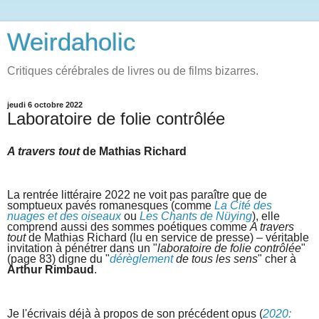
Weirdaholic
Critiques cérébrales de livres ou de films bizarres.
jeudi 6 octobre 2022
Laboratoire de folie contrôlée
A travers tout
de Mathias Richard
La rentrée littéraire 2022 ne voit pas paraître que de
somptueux pavés romanesques (comme
La Cité des
nuages et des oiseaux
ou
Les Chants de Nüying
), elle
comprend aussi des sommes poétiques comme
A travers
tout
de Mathias Richard (lu en service de presse) – véritable
invitation à pénétrer dans un "
laboratoire de folie contrôlée
"
(page 83) digne du "
dérèglement
de tous les sens
" cher à
Arthur Rimbaud
.
Je l'écrivais déjà à propos de son précédent opus (
2020: