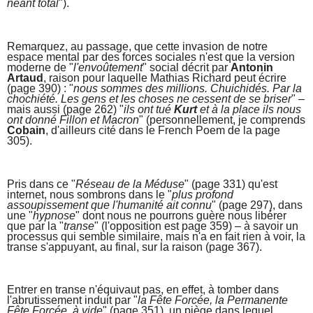
néant total
").
Remarquez, au passage, que cette invasion de notre
espace mental par des forces sociales n'est que la version
moderne de "
l'envoûtement
" social décrit par
Antonin
Artaud
, raison pour laquelle Mathias Richard peut écrire
(page 390) : "
nous sommes des millions. Chuichidés. Par la
chochiété. Les gens et les choses ne cessent de se briser
" –
mais aussi (page 262) "
ils ont tué
Kurt
et à la place ils nous
ont donné Fillon et Macron
" (personnellement, je comprends
Cobain
, d'ailleurs cité dans le French Poem de la page
305).
Pris dans ce "
Réseau de la Méduse
" (page 331) qu'est
internet, nous sombrons dans le "
plus profond
assoupissement que l'humanité ait connu
" (page 297), dans
une "
hypnose
" dont nous ne pourrons guère nous libérer
que par la "
transe
" (l'opposition est page 359) – à savoir un
processus qui semble similaire, mais n'a en fait rien à voir, la
transe s'appuyant, au final, sur la raison (page 367).
Entrer en transe n'équivaut pas, en effet, à tomber dans
l'abrutissement induit par "
la Fête Forcée, la Permanente
Fête Forcée, à vide
" (page 351), un piège dans lequel