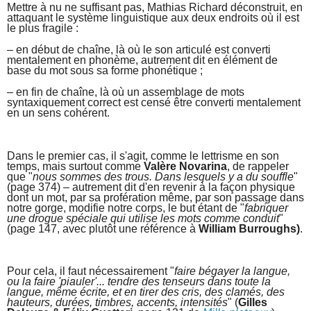
Mettre à nu ne suffisant pas, Mathias Richard déconstruit, en
attaquant le système linguistique aux deux endroits où il est
le plus fragile :
– en début de chaîne, là où le son articulé est converti
mentalement en phonème, autrement dit en élément de
base du mot sous sa forme phonétique ;
– en fin de chaîne, là où un assemblage de mots
syntaxiquement correct est censé être converti mentalement
en un sens cohérent.
Dans le premier cas, il s'agit, comme le lettrisme en son
temps, mais surtout comme
Valère Novarina
, de rappeler
que "
nous sommes des trous. Dans lesquels y a du souffle
"
(page 374) – autrement dit d'en revenir à la façon physique
dont un mot, par sa profération même, par son passage dans
notre gorge, modifie notre corps, le but étant de "
fabriquer
une
drogue spéciale qui utilise les mots comme conduit
"
(page 147, avec plutôt une référence à
William Burroughs)
.
Pour cela, il faut nécessairement "
faire bégayer la langue,
ou la faire 'piauler'... tendre des tenseurs dans toute la
langue, même écrite, et en tirer des cris, des clamés, des
hauteurs, durées, timbres, accents, intensités
" (
Gilles