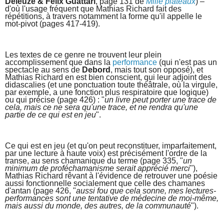
Deleuze & Félix Guattari
, page 131 de
Mille plateaux
) –
d'où l'usage fréquent que Mathias Richard fait des
répétitions, à travers notamment la forme qu'il appelle le
mot-pivot (pages 417-419).
Les textes de ce genre ne trouvent leur plein
accomplissement que dans la
performance
(qui n'est pas un
spectacle au sens de
Debord
, mais tout son opposé), et
Mathias Richard en est bien conscient, qui leur adjoint des
didascalies (et une ponctuation toute théâtrale, où la virgule,
par exemple, a une fonction plus respiratoire que logique)
ou qui précise (page 426) : "
un livre peut porter une trace de
cela, mais ce ne sera qu'une trace, et ne rendra qu'une
partie de ce qui est en jeu
".
Ce qui est en jeu (et qu'on peut reconstituer, imparfaitement,
par une lecture à haute voix) est précisément l'ordre de la
transe, au sens chamanique du terme (page 335, "
un
minimum de proféchamanisme serait apprécié merci
"),
Mathias Richard rêvant à l'évidence de retrouver une poésie
aussi fonctionnelle socialement que celle des chamanes
d'antan (page 426, "
aussi fou que cela sonne, mes lectures-
performances sont une tentative de médecine de moi-même,
mais aussi du monde, des autres, de la communauté
").